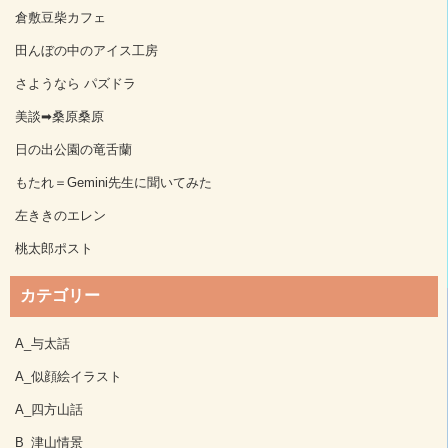
倉敷豆柴カフェ
田んぼの中のアイス工房
さようなら パズドラ
美談➡桑原桑原
日の出公園の竜舌蘭
もたれ＝Gemini先生に聞いてみた
左ききのエレン
桃太郎ポスト
カテゴリー
A_与太話
A_似顔絵イラスト
A_四方山話
B_津山情景