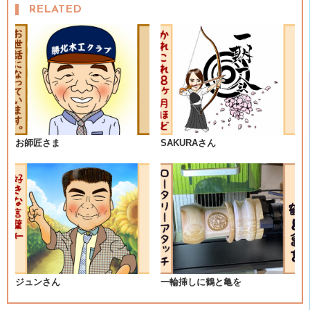
RELATED
ナ
ビ
ゲ
ー
シ
お師匠さま
SAKURAさん
ョ
ン
ジュンさん
一輪挿しに鶴と亀を