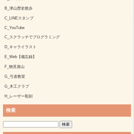
B_津山歴史散歩
C_LINEスタンプ
C_YouTube
C_スクラッチでプログラミング
D_キャライラスト
E_Web【備忘録】
F_物見遊山
G_弓道教室
G_木工クラブ
H_レーザー彫刻
検索
検
索: