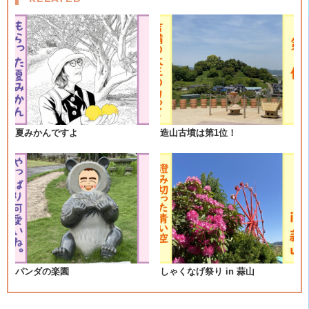
ナ
ビ
ゲ
ー
シ
夏みかんですよ
造山古墳は第1位！
ョ
ン
パンダの楽園
しゃくなげ祭り in 蒜山