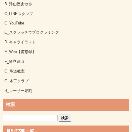
B_津山歴史散歩
C_LINEスタンプ
C_YouTube
C_スクラッチでプログラミング
D_キャライラスト
E_Web【備忘録】
F_物見遊山
G_弓道教室
G_木工クラブ
H_レーザー彫刻
検索
検
索:
月別記事一覧