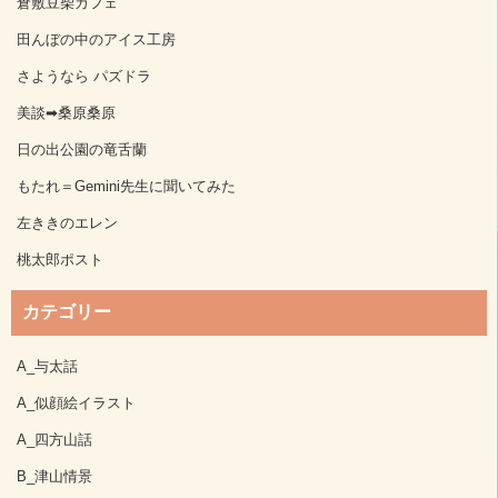
倉敷豆柴カフェ
田んぼの中のアイス工房
さようなら パズドラ
美談➡桑原桑原
日の出公園の竜舌蘭
もたれ＝Gemini先生に聞いてみた
左ききのエレン
桃太郎ポスト
カテゴリー
A_与太話
A_似顔絵イラスト
A_四方山話
B_津山情景