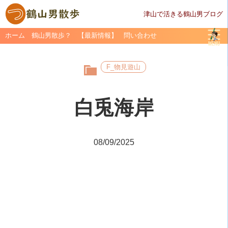
津山で活きる鶴山男ブログ
ホーム
鶴山男散歩？
【最新情報】
問い合わせ
F_物見遊山
白兎海岸
08/09/2025