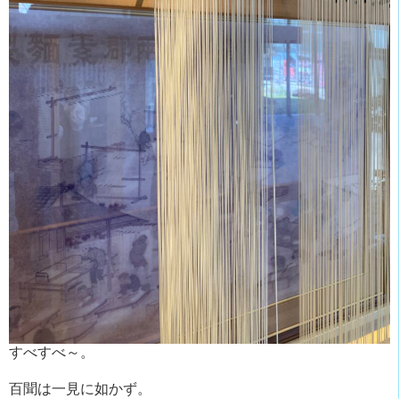
すべすべ～。
百聞は一見に如かず。