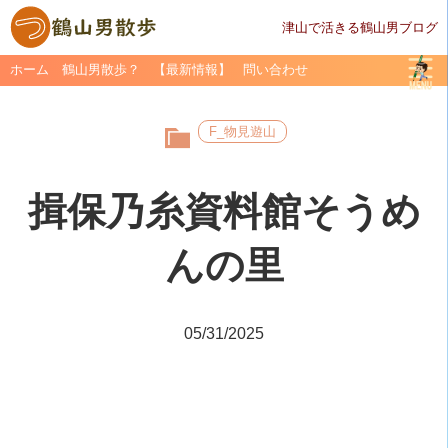
津山で活きる鶴山男ブログ
ホーム
鶴山男散歩？
【最新情報】
問い合わせ
F_物見遊山
揖保乃糸資料館そうめ
んの里
05/31/2025