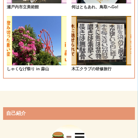
シ
瀬戸内市立美術館
何はともあれ、鳥取へGo!
ョ
ン
しゃくなげ祭り in 蒜山
木工クラブの研修旅行
自己紹介