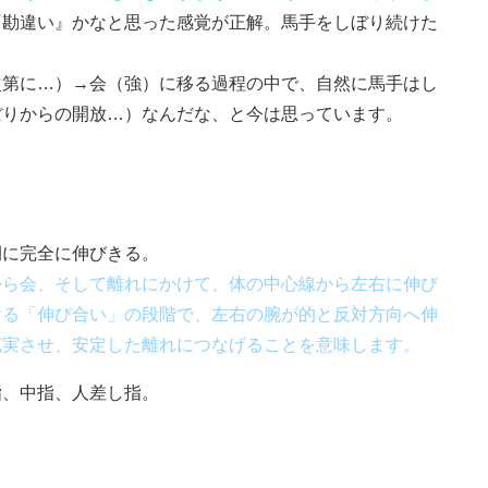
『勘違い』かなと思った感覚が正解。馬手をしぼり続けた
次第に…）→会（強）に移る過程の中で、自然に馬手はし
ぼりからの開放…）なんだな、と今は思っています。
間に完全に伸びきる。
から会、そして離れにかけて、体の中心線から左右に伸び
ける「伸び合い」の段階で、左右の腕が的と反対方向へ伸
充実させ、安定した離れにつなげることを意味します。
指、中指、人差し指。