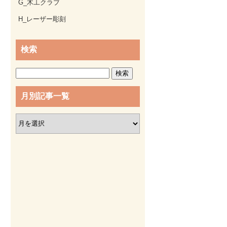
G_木工クラブ
H_レーザー彫刻
検索
検
索:
月別記事一覧
月
別
記
事
一
覧