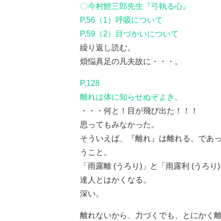
〇今村鯉三郎先生『弓執る心』
P,56（1）呼吸について
P,59（2）目づかいについて
繰り返し読む。
煩悩具足の凡夫故に・・・。
P,128
離れは体に知らせぬぞよき。
・・・何と！目が飛び出た！！！
思ってもみなかった。
そういえば、『離れ』は離れる、であ
うこと。
「雨露離 (うろり)」と「雨露利 (うろり
達人とはかくなる。
深い。
離れないから、力づくでも、とにかく