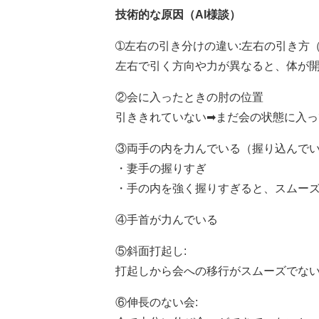
技術的な原因（AI様談）
➀左右の引き分けの違い:左右の引き方
左右で引く方向や力が異なると、体が
②会に入ったときの肘の位置
引ききれていない➡まだ会の状態に入っ
③両手の内を力んでいる（握り込んで
・妻手の握りすぎ
・手の内を強く握りすぎると、スムー
④手首が力んでいる
⑤斜面打起し:
打起しから会への移行がスムーズでな
⑥伸長のない会: