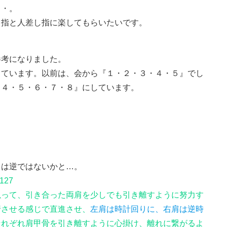
・・。
中指と人差し指に楽してもらいたいです。
参考になりました。
しています。以前は、会から『１・２・３・４・５』でし
・４・５・６・７・８』にしています。
。
とは逆ではないかと…。
27
って、引き合った両肩を少しでも引き離すように努力す
行させる感じで直進させ、
左肩は時計回りに、右肩は逆時
それぞれ肩甲骨を引き離すように心掛け、離れに繋がるよ