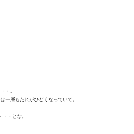
。
・・・。
時は一層もたれがひどくなっていて。
・・・とな。