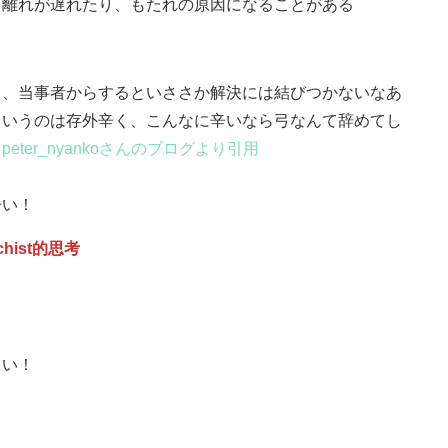
、離れが遅れたり、もたれの原因になることがある
り、当事者からするといささか解決には結びつかないなあ
というのは存外辛く、こんなに辛いなら弓なんて辞めてし
peter_nyankoさんのブログより引用
辛い！
ist的思考
らい！