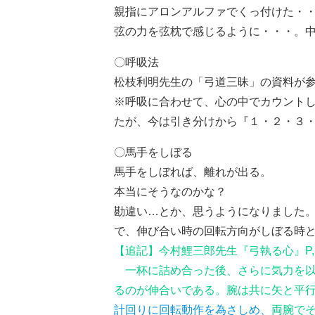
親指にアロンアルファでくっ付けた・
弦の力を弦枕で感じるように・・・。
〇呼吸法
松枝利明先生の「弓道三昧」の資料が
※呼吸に合わせて、心の中でカウント
たが、今は引き分けから『１・２・３
〇馬手をしぼる
馬手をしぼれば、離れが出る。
本当にそうなのかな？
勘違い…とか、思うようになりました
で、伸び合い時の回転方向がしぼる時
【追記】今村鯉三郎先生『弓執る心』P,1
一杯に詰め合った後、さらに気力を以
るのが伸合いである。腕は共に矢と平
計回りに回転動作を為さしめ、
両腕で