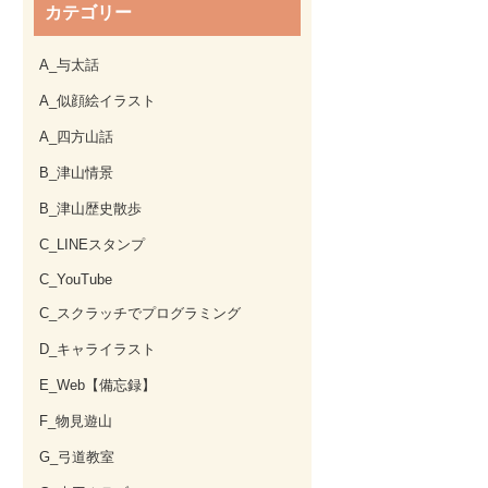
カテゴリー
A_与太話
A_似顔絵イラスト
A_四方山話
B_津山情景
B_津山歴史散歩
C_LINEスタンプ
C_YouTube
C_スクラッチでプログラミング
D_キャライラスト
E_Web【備忘録】
F_物見遊山
G_弓道教室