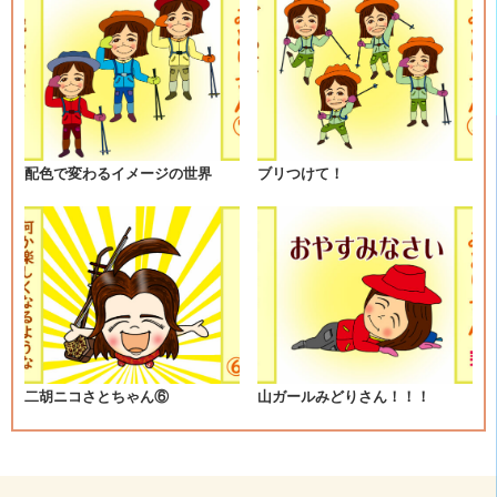
ビ
ゲ
ー
シ
配色で変わるイメージの世界
ブリつけて！
ョ
ン
二胡ニコさとちゃん⑥
山ガールみどりさん！！！