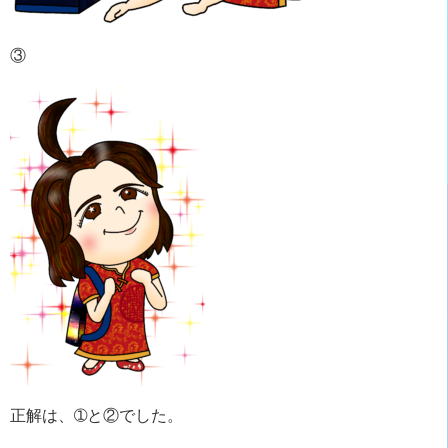
③
正解は、➀と②でした。