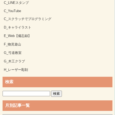
C_LINEスタンプ
C_YouTube
C_スクラッチでプログラミング
D_キャライラスト
E_Web【備忘録】
F_物見遊山
G_弓道教室
G_木工クラブ
H_レーザー彫刻
検索
検
索:
月別記事一覧