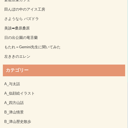
田んぼの中のアイス工房
さようなら パズドラ
美談➡桑原桑原
日の出公園の竜舌蘭
もたれ＝Gemini先生に聞いてみた
左ききのエレン
カテゴリー
A_与太話
A_似顔絵イラスト
A_四方山話
B_津山情景
B_津山歴史散歩