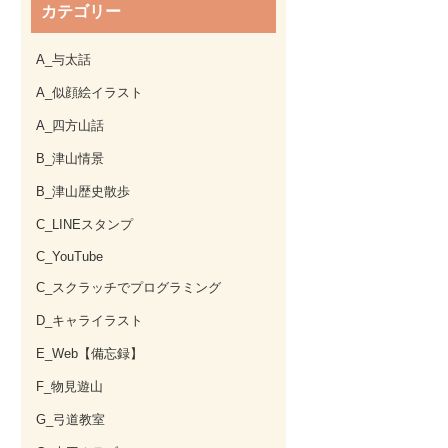
カテゴリー
A_与太話
A_似顔絵イラスト
A_四方山話
B_津山情景
B_津山歴史散歩
C_LINEスタンプ
C_YouTube
C_スクラッチでプログラミング
D_キャライラスト
E_Web【備忘録】
F_物見遊山
G_弓道教室