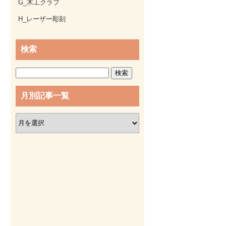
G_木工クラブ
H_レーザー彫刻
検索
検
索:
月別記事一覧
月
別
記
事
一
覧