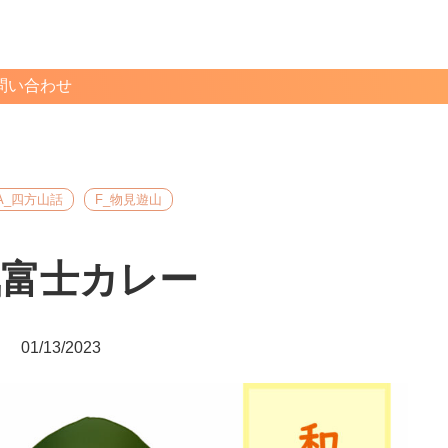
問い合わせ
A_四方山話
F_物見遊山
気富士カレー
01/13/2023