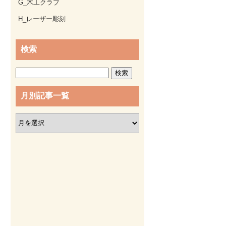
G_木工クラブ
H_レーザー彫刻
検索
検
索:
月別記事一覧
月
別
記
事
一
覧