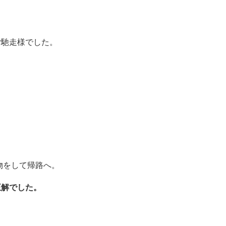
ご馳走様でした。
物をして帰路へ。
正解でした。
。