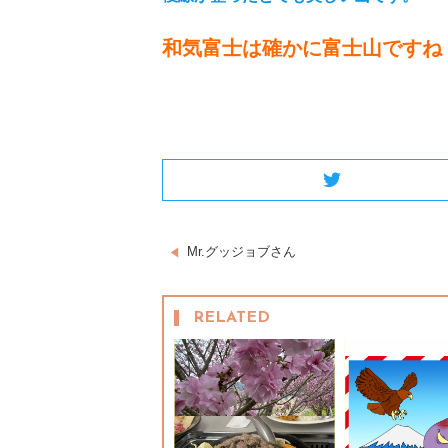
和気富士は確かに富士山ですね
Twitter
投
Mr.グッジョブさん
稿
RELATED
ナ
ビ
ゲ