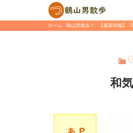
ホーム
鶴山男散歩？
【最新情報】
和