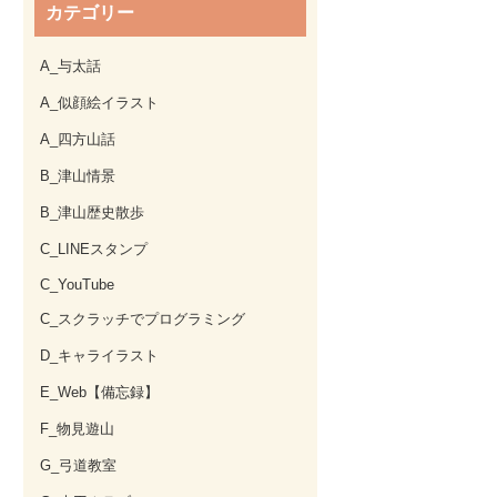
カテゴリー
A_与太話
A_似顔絵イラスト
A_四方山話
B_津山情景
B_津山歴史散歩
C_LINEスタンプ
C_YouTube
C_スクラッチでプログラミング
D_キャライラスト
E_Web【備忘録】
F_物見遊山
G_弓道教室