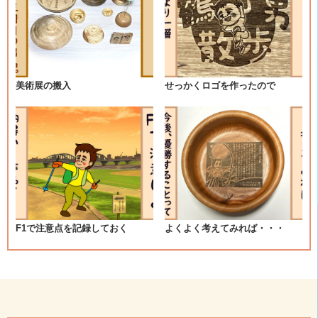
ゲ
ー
シ
美術展の搬入
せっかくロゴを作ったので
ョ
ン
F1で注意点を記録しておく
よくよく考えてみれば・・・