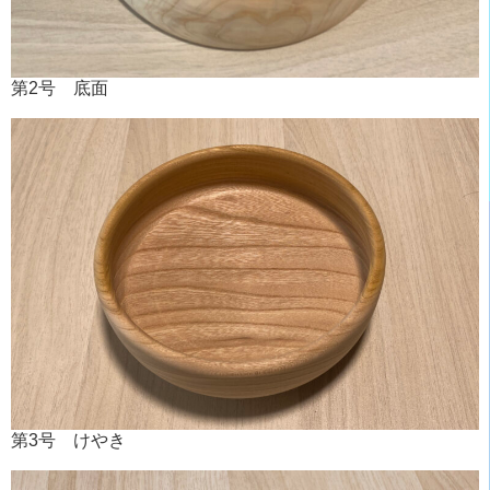
第2号 底面
第3号 けやき