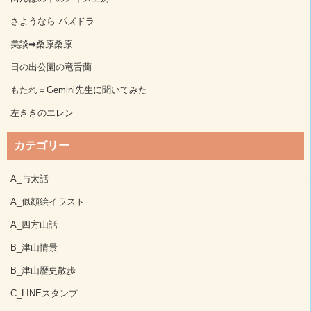
さようなら パズドラ
美談➡桑原桑原
日の出公園の竜舌蘭
もたれ＝Gemini先生に聞いてみた
左ききのエレン
カテゴリー
A_与太話
A_似顔絵イラスト
A_四方山話
B_津山情景
B_津山歴史散歩
C_LINEスタンプ