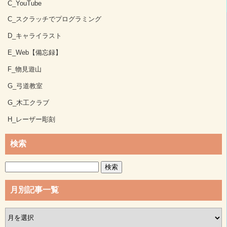
C_YouTube
C_スクラッチでプログラミング
D_キャライラスト
E_Web【備忘録】
F_物見遊山
G_弓道教室
G_木工クラブ
H_レーザー彫刻
検索
検
索:
月別記事一覧
月
別