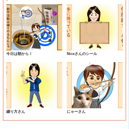
ナ
ビ
ゲ
ー
シ
今日は朝から！
Niceさんのシール
ョ
ン
綴り方さん
にゃーさん