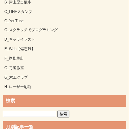
B_津山歴史散歩
C_LINEスタンプ
C_YouTube
C_スクラッチでプログラミング
D_キャライラスト
E_Web【備忘録】
F_物見遊山
G_弓道教室
G_木工クラブ
H_レーザー彫刻
検索
検
索:
月別記事一覧