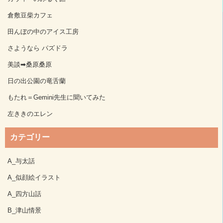
倉敷豆柴カフェ
田んぼの中のアイス工房
さようなら パズドラ
美談➡桑原桑原
日の出公園の竜舌蘭
もたれ＝Gemini先生に聞いてみた
左ききのエレン
カテゴリー
A_与太話
A_似顔絵イラスト
A_四方山話
B_津山情景