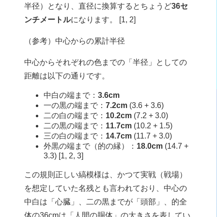
半径）となり、直径に換算するとちょうど
36セ
ンチメートル
になります。 [
1
,
2
]
（参考）中心からの累計半径
中心からそれぞれの色までの「半径」としての
距離は以下の通りです。
中白の端まで：
3.6cm
一の黒の端まで：
7.2cm
(3.6 + 3.6)
二の白の端まで：
10.2cm
(7.2 + 3.0)
二の黒の端まで：
11.7cm
(10.2 + 1.5)
三の白の端まで：
14.7cm
(11.7 + 3.0)
外黒の端まで（的の縁）：
18.0cm
(14.7 +
3.3) [
1
,
2
,
3
]
この規則正しい縞模様は、かつて実戦（戦場）
を想定していた名残とも言われており、中心の
中白は「心臓」、二の黒までが「頭部」、的全
体の36cmは「人間の胴体」の大きさを表してい