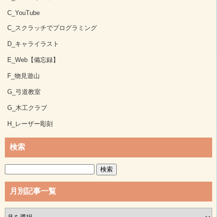
C_YouTube
C_スクラッチでプログラミング
D_キャライラスト
E_Web【備忘録】
F_物見遊山
G_弓道教室
G_木工クラブ
H_レーザー彫刻
検索
検
索:
月別記事一覧
月