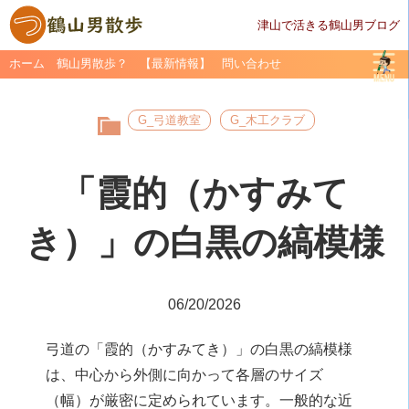
津山で活きる鶴山男ブログ
ホーム
鶴山男散歩？
【最新情報】
問い合わせ
G_弓道教室
G_木工クラブ
「霞的（かすみて
き）」の白黒の縞模様
06/20/2026
弓道の「霞的（かすみてき）」の白黒の縞模様
は、中心から外側に向かって各層のサイズ
（幅）が厳密に定められています。一般的な近