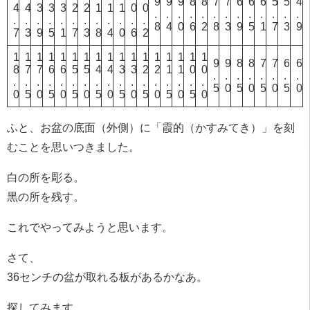
9
9
9
8
8
7
7
6
6
6
5
5
4
4
4
3
3
3
2
2
1
1
1
0
0
.
.
.
.
.
.
.
.
.
.
.
.
.
.
.
.
.
.
.
.
.
.
.
.
.
8
4
0
6
2
8
3
9
5
1
7
3
9
7
3
9
5
1
7
3
8
4
0
6
2
1
1
1
1
1
1
1
1
1
1
1
1
1
1
1
1
1
9
9
8
8
7
7
6
6
8
7
7
6
6
5
5
4
4
3
3
2
2
1
1
0
0
.
.
.
.
.
.
.
.
.
.
.
.
.
.
.
.
.
.
.
.
.
.
.
.
.
5
0
5
0
5
0
5
0
0
5
0
5
0
5
0
5
0
5
0
5
0
5
0
5
0
ふと、お盆の底面（外側）に「霞的（かすみてき）」を刻
むことを思いつきました。
白の所を彫る。
黒の所を残す。
これでやってみようと思います。
さて、
36センチの盆が取れる板があるかなあ。
探してみます。