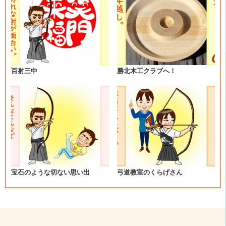
ビ
ゲ
ー
シ
百射三中
勝北木工クラブへ！
ョ
ン
宝石のような切ない思い出
弓道教室のくらげさん