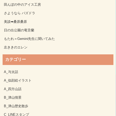
田んぼの中のアイス工房
さようなら パズドラ
美談➡桑原桑原
日の出公園の竜舌蘭
もたれ＝Gemini先生に聞いてみた
左ききのエレン
カテゴリー
A_与太話
A_似顔絵イラスト
A_四方山話
B_津山情景
B_津山歴史散歩
C_LINEスタンプ