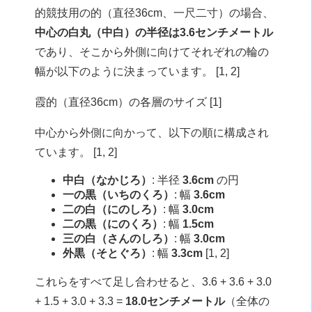
的競技用の的（直径36cm、一尺二寸）の場合、
中心の白丸（中白）の半径は3.6センチメートル
であり、そこから外側に向けてそれぞれの輪の
幅が以下のように決まっています。 [
1
,
2
]
霞的（直径36cm）の各層のサイズ [
1
]
中心から外側に向かって、以下の順に構成され
ています。 [
1
,
2
]
中白（なかじろ）
: 半径
3.6cm
の円
一の黒（いちのくろ）
: 幅
3.6cm
二の白（にのしろ）
: 幅
3.0cm
二の黒（にのくろ）
: 幅
1.5cm
三の白（さんのしろ）
: 幅
3.0cm
外黒（そとぐろ）
: 幅
3.3cm
[
1
,
2
]
これらをすべて足し合わせると、3.6 + 3.6 + 3.0
+ 1.5 + 3.0 + 3.3 =
18.0センチメートル
（全体の