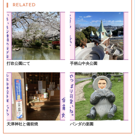
RELATED
ナ
ビ
ゲ
ー
シ
打吹公園にて
手柄山中央公園
ョ
ン
天津神社と備前焼
パンダの楽園