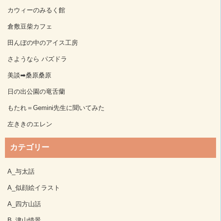
カウィーのみるく館
倉敷豆柴カフェ
田んぼの中のアイス工房
さようなら パズドラ
美談➡桑原桑原
日の出公園の竜舌蘭
もたれ＝Gemini先生に聞いてみた
左ききのエレン
カテゴリー
A_与太話
A_似顔絵イラスト
A_四方山話
B_津山情景