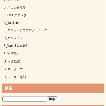
B_津山歴史散歩
C_LINEスタンプ
C_YouTube
C_スクラッチでプログラミング
D_キャライラスト
E_Web【備忘録】
F_物見遊山
G_弓道教室
G_木工クラブ
H_レーザー彫刻
検索
検
索: