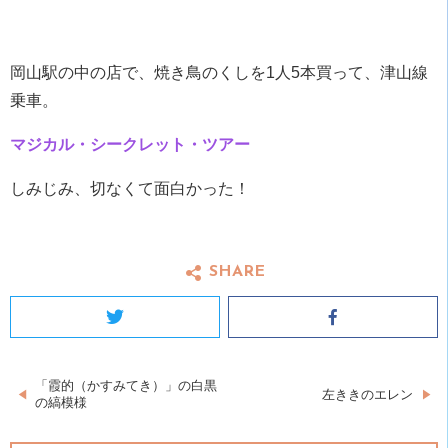
岡山駅の中の店で、焼き鳥のくしを1人5本買って、津山線
乗車。
マジカル・シークレット・ツアー
しみじみ、切なくて面白かった！
SHARE
Twitter
Facebook
「霞的（かすみてき）」の白黒
投
左ききのエレン
の縞模様
稿