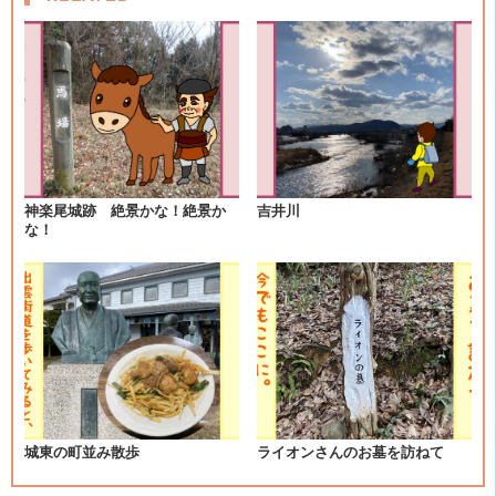
ナ
ビ
ゲ
ー
シ
神楽尾城跡 絶景かな！絶景か
吉井川
な！
ョ
ン
城東の町並み散歩
ライオンさんのお墓を訪ねて