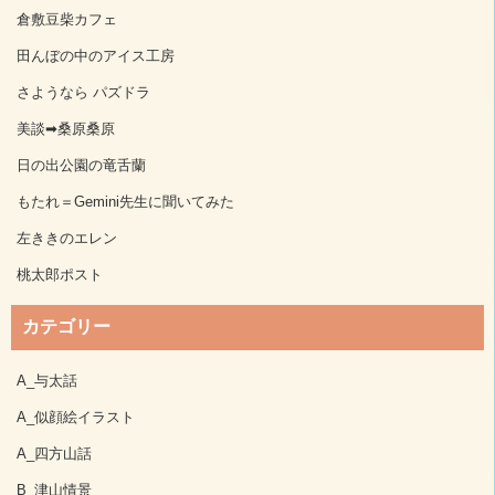
倉敷豆柴カフェ
田んぼの中のアイス工房
さようなら パズドラ
美談➡桑原桑原
日の出公園の竜舌蘭
もたれ＝Gemini先生に聞いてみた
左ききのエレン
桃太郎ポスト
カテゴリー
A_与太話
A_似顔絵イラスト
A_四方山話
B_津山情景