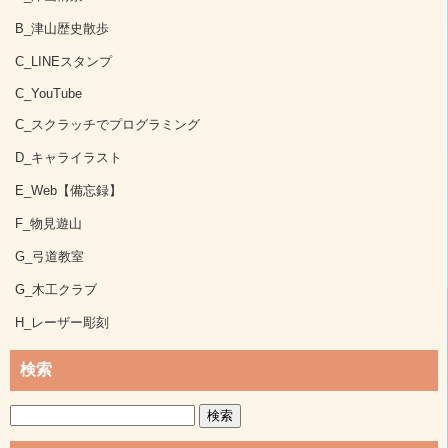
B_津山歴史散歩
C_LINEスタンプ
C_YouTube
C_スクラッチでプログラミング
D_キャライラスト
E_Web【備忘録】
F_物見遊山
G_弓道教室
G_木工クラブ
H_レーザー彫刻
検索
検
索: