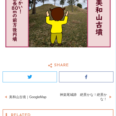
SHARE
Twitter
Facebook
神楽尾城跡 絶景かな！絶景か
投
美和山古墳｜GoogleMap
な！
稿
RELATED