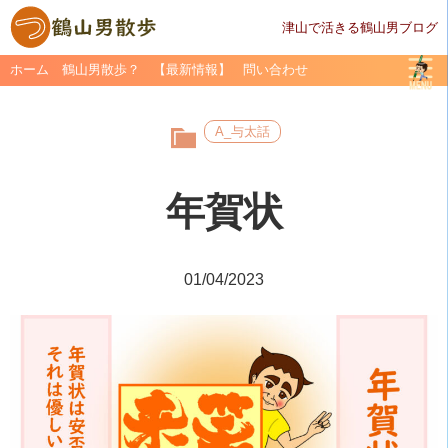
津山で活きる鶴山男ブログ
ホーム
鶴山男散歩？
【最新情報】
問い合わせ
A_与太話
年賀状
01/04/2023