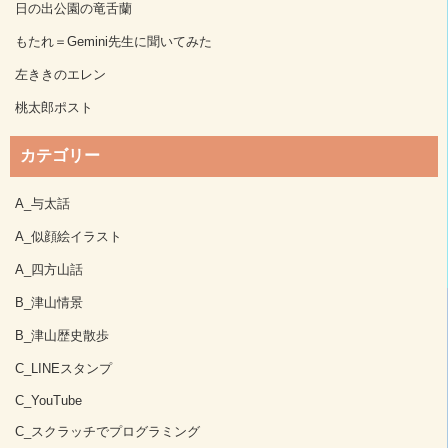
日の出公園の竜舌蘭
もたれ＝Gemini先生に聞いてみた
左ききのエレン
桃太郎ポスト
カテゴリー
A_与太話
A_似顔絵イラスト
A_四方山話
B_津山情景
B_津山歴史散歩
C_LINEスタンプ
C_YouTube
C_スクラッチでプログラミング