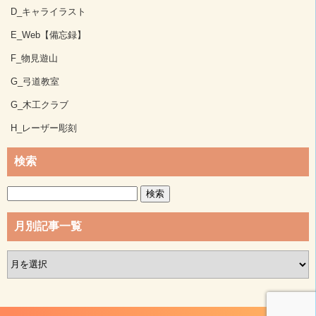
D_キャライラスト
E_Web【備忘録】
F_物見遊山
G_弓道教室
G_木工クラブ
H_レーザー彫刻
検索
検
索:
月別記事一覧
月
別
記
事
一