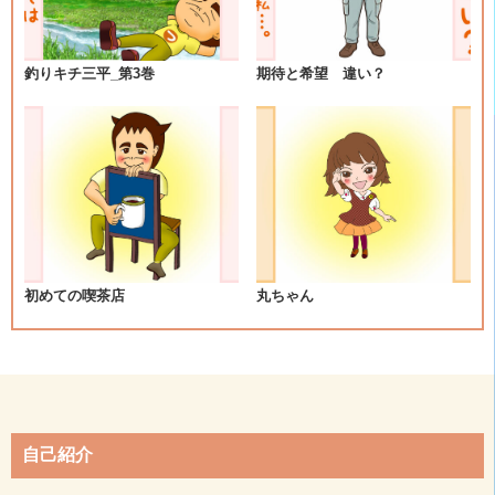
ー
シ
釣りキチ三平_第3巻
期待と希望 違い？
ョ
ン
初めての喫茶店
丸ちゃん
自己紹介