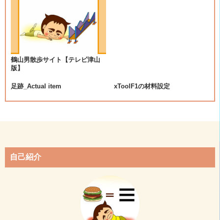
ゲ
ー
シ
鶴山男散歩サイト【テレビ津山
版】
ョ
足跡_Actual item
xToolF1の材料設定
ン
自己紹介