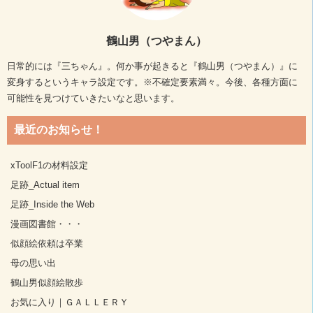
鶴山男（つやまん）
日常的には『三ちゃん』。何か事が起きると『鶴山男（つやまん）』に
変身するというキャラ設定です。※不確定要素満々。今後、各種方面に
可能性を見つけていきたいなと思います。
最近のお知らせ！
xToolF1の材料設定
足跡_Actual item
足跡_Inside the Web
漫画図書館・・・
似顔絵依頼は卒業
母の思い出
鶴山男似顔絵散歩
お気に入り｜ＧＡＬＬＥＲＹ