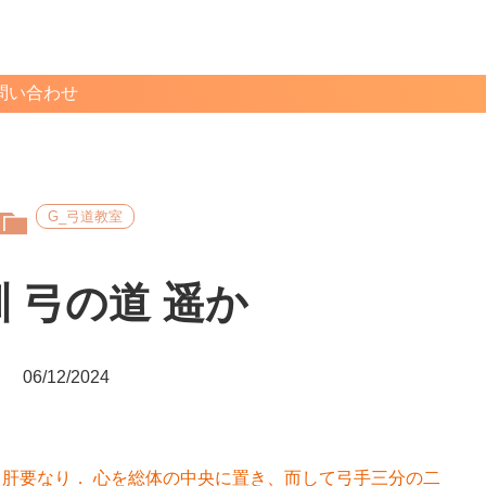
問い合わせ
G_弓道教室
 弓の道 遥か
06/12/2024
肝要なり． 心を総体の中央に置き、而して弓手三分の二