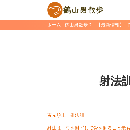
ホーム
鶴山男散歩？
【最新情報】
射法訓
吉見順正 射法訓
射法は、弓を射ずして骨を射ること最も