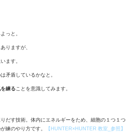
。
みよっと。
てありますが、
思います。
のは矛盾しているかなと。
気を練る
ことを意識してみます。
練りだす技術。体内にエネルギーをため、細胞の１つ１つ
のが練のやり方です。
【HUNTER×HUNTER 教室_参照】