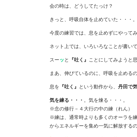
会の時は、どうしてたっけ？
きっと、呼吸自体を止めていた・・・
今度の練習では、息を止めずにやって
ネット上では、いろいろなことが書い
スー
ッ
と
『吐く』
ことにしてみようと
まあ、伸びているのに、呼吸を止める
息を
『吐く』
という動作から、
丹田で
気を練る・・・
。気を煉る・・・。
※念の修行－４大行の中の練（れん）
※練は、通常時よりも多くのオーラを
からエネルギーを集め一気に解放する