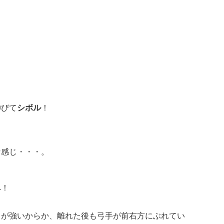
伸びて
シボル
！
な感じ・・・。
へ！
ちが強いからか、離れた後も弓手が前右方にぶれてい