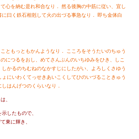
て心を納む是れ和合なり． 然る後胸の中筋に従い、宜し
書に曰く鉄石相剋して火の出づる事急なり． 即ち金体白
こともっともかんようなり． こころをそうたいのちゅう
んのにつるをおし、めてさんぶんのいちゆみをひき、しこ
 しかるのちむねのなかすじにしたがい、よろしくさゆう
しょにいわくてっせきあいこくしてひのいづることきゅう
にしはんげつのくらいなり．
とは、
)を示したもので、
びて東に輝き、
る