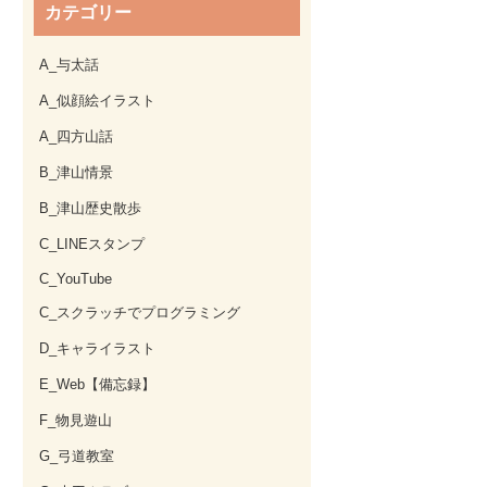
カテゴリー
A_与太話
A_似顔絵イラスト
A_四方山話
B_津山情景
B_津山歴史散歩
C_LINEスタンプ
C_YouTube
C_スクラッチでプログラミング
D_キャライラスト
E_Web【備忘録】
F_物見遊山
G_弓道教室