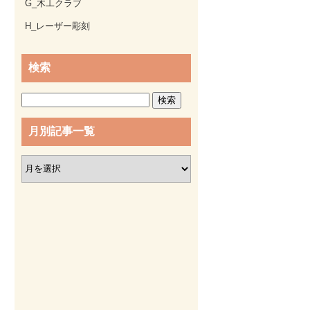
G_木工クラブ
H_レーザー彫刻
検索
検
索:
月別記事一覧
月
別
記
事
一
覧