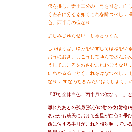
弦を推し、妻手三分の一弓を引き、而し
く左右に分るる如くこれを離つべし． 
色、西半月の位なり．
よしみじゅんせい しゃほうくん
しゃほうは、ゆみをいずしてほねをいる
おうにおき、しこうしてゆんでさんぶ
うしてこころをおさむこれわごうなり．
にわかるるごとくこれをはなつべし． 
なり． すなわちきんたいはくしょく、
「即ち金体白色、西半月の位なり．」
離れたあとの残身(残心)の射の位(射格
あたかも暁天における金星が白色を帯
西に位する半月がこれと相対照してい