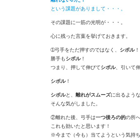
という課題がありまして・・・。
その課題に一筋の光明が・・・。
心に残った言葉を挙げておきます。
➀弓手をただ押すのではなく、
シボル
！
勝手も
シボル
！
つまり、押して伸びて
シボル
、引いて
シボル
！
シボル
と、
離れがスムーズ
に出るよう
そんな気がしました。
②離れた後、弓手は
一つ後ろの的
の所
これも効いたと思います！
※今まで（今も）当てようという気持