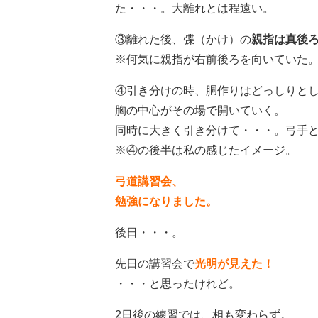
た・・・。大離れとは程遠い。
③離れた後、弽（かけ）の
親指は真後
※何気に親指が右前後ろを向いていた
④引き分けの時、胴作りはどっしりと
胸の中心がその場で開いていく。
同時に大きく引き分けて・・・。弓手
※④の後半は私の感じたイメージ。
弓道講習会、
勉強になりました。
後日・・・。
先日の講習会で
光明が見えた！
・・・と思ったけれど。
2日後の練習では、相も変わらず。