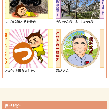
ゲ
ー
シ
レブル250と見る景色
がいせん桜 & しだれ桜
ョ
ン
ハガキを書きました。
職人さん
自己紹介