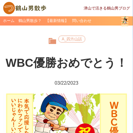
津山で活きる鶴山男ブログ
ホーム
鶴山男散歩？
【最新情報】
問い合わせ
A_四方山話
WBC優勝おめでとう！
03/22/2023