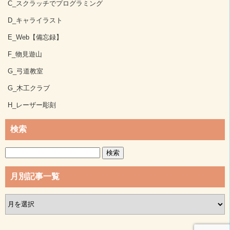
C_スクラッチでプログラミング
D_キャライラスト
E_Web【備忘録】
F_物見遊山
G_弓道教室
G_木工クラブ
H_レーザー彫刻
検索
検
索:
月別記事一覧
月
別
記