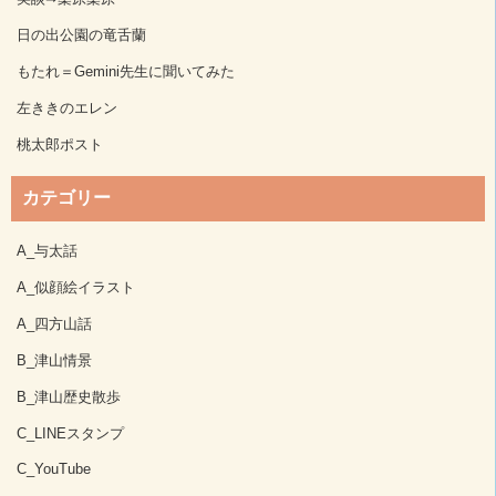
日の出公園の竜舌蘭
もたれ＝Gemini先生に聞いてみた
左ききのエレン
桃太郎ポスト
カテゴリー
A_与太話
A_似顔絵イラスト
A_四方山話
B_津山情景
B_津山歴史散歩
C_LINEスタンプ
C_YouTube