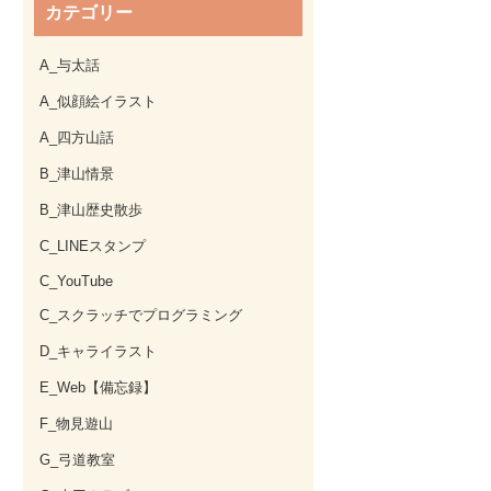
カテゴリー
A_与太話
A_似顔絵イラスト
A_四方山話
B_津山情景
B_津山歴史散歩
C_LINEスタンプ
C_YouTube
C_スクラッチでプログラミング
D_キャライラスト
E_Web【備忘録】
F_物見遊山
G_弓道教室