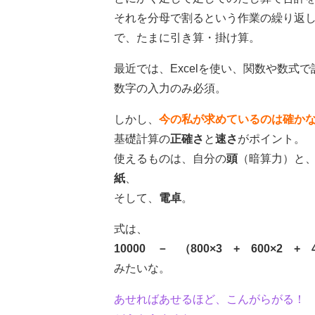
それを分母で割るという作業の繰り返
で、たまに引き算・掛け算。
最近では、Excelを使い、関数や数式
数字の入力のみ必須。
しかし、
今の私が求めているのは確か
基礎計算の
正確さ
と
速さ
がポイント。
使えるものは、自分の
頭
（暗算力）と
紙
、
そして、
電卓
。
式は、
10000 － （800×3 + 600×2 + 
みたいな。
あせればあせるほど、こんがらがる！