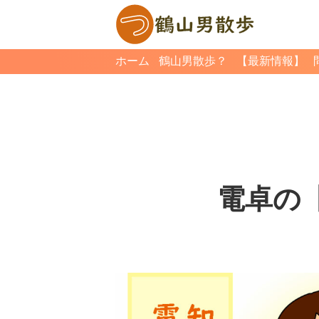
ホーム
鶴山男散歩？
【最新情報】
電卓の