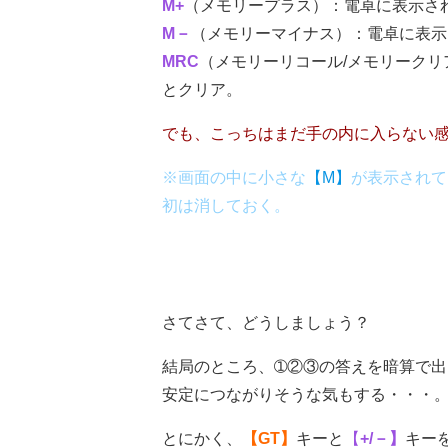
M+
（メモリープラス）：電卓に表示さ
M－
（メモリーマイナス）：電卓に表示
MRC
（メモリーリコール/メモリークリ
とクリア。
でも、こっちはまだ手の内に入らない
※画面の中に小さな
【M】
が表示されて
初は消しておく。
さてさて、どうしましょう？
結局のところ、➀②③の答えを暗算で
安定につながりそうな気もする・・・
とにかく、
【GT】
キーと
【
+
/－】
キー