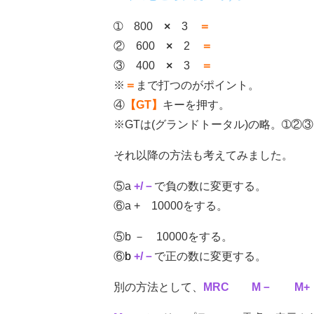
➀ 800
×
3
＝
② 600
×
2
＝
③ 400
×
3
＝
※
＝
まで打つのがポイント。
④
【GT】
キーを押す。
※GTは(グランドトータル)の略。➀②
それ以降の方法も考えてみました。
⑤a
+/－
で負の数に変更する。
⑥a + 10000をする。
⑤b － 10000をする。
⑥
b
+/－
で正の数に変更する。
別の方法として、
MRC M－ M+