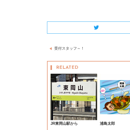
Twitter
投
受付スタッフ～！
稿
RELATED
ナ
ビ
ゲ
ー
シ
JR東岡山駅から
浦島太郎