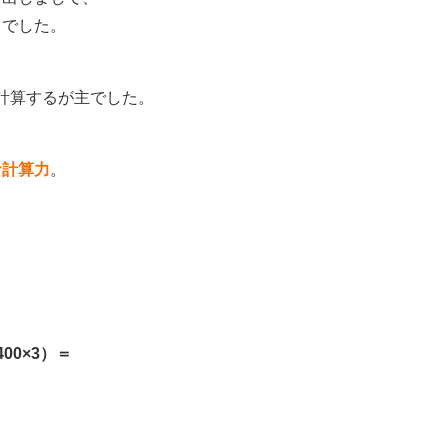
しでした。
で計算するが主でした。
な計算力
。
、
400×3）＝