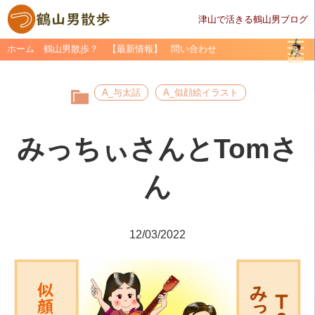
津山で活きる鶴山男ブログ
ホーム
鶴山男散歩？
【最新情報】
問い合わせ
A_与太話
A_似顔絵イラスト
みっちぃさんとTomさ
ん
12/03/2022