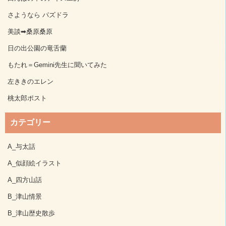
さようなら パズドラ
美談➡桑原桑原
日の出公園の竜舌蘭
もたれ＝Gemini先生に聞いてみた
左ききのエレン
桃太郎ポスト
カテゴリー
A_与太話
A_似顔絵イラスト
A_四方山話
B_津山情景
B_津山歴史散歩