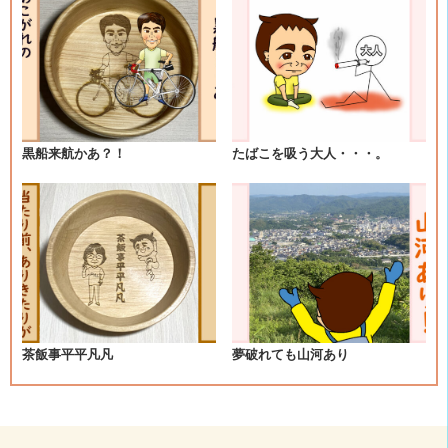
ビ
ゲ
ー
シ
黒船来航かあ？！
たばこを吸う大人・・・。
ョ
ン
茶飯事平平凡凡
夢破れても山河あり