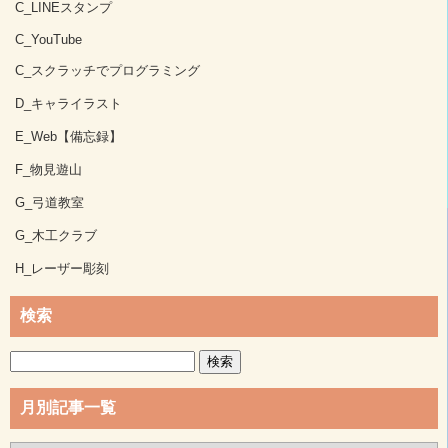
C_LINEスタンプ
C_YouTube
C_スクラッチでプログラミング
D_キャライラスト
E_Web【備忘録】
F_物見遊山
G_弓道教室
G_木工クラブ
H_レーザー彫刻
検索
検
索:
月別記事一覧