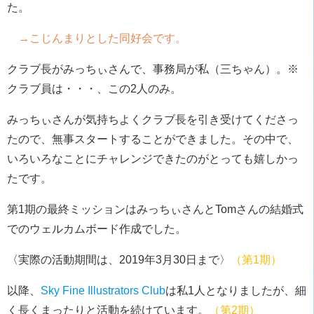
た。
→こじんまりとした同好会です。
クラブ長がみっちぃさんで、事務局が私（三ちゃん）。※
クラブ員は・・・、この2人のみ。
みっちぃさんが気持ちよくクラブ長を引き受けてくださっ
たので、無事スタートすることができました。その中で、
いろいろなことにチャレンジできたのがとっても嬉しかっ
たです。
第1期の最終ミッションはみっちぃさんとTomさんの結婚式
でのウェルカムボード作成でした。
〈実際の活動期間は、2019年3月30日まで〉
（第1期）
以降、
Sky Fine Illustrators Club
は私1人となりましたが、細
く長くまったりと活動を続けています。
（第2期）