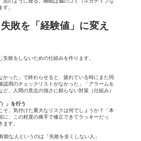
、泥のように寝る。睡眠は脳のゴミ（ネガティブな
ます。
降】失敗を「経験値」に変え
じ失敗をしないための仕組みを作ります。
なかった」で終わらせると、疲れている時にまた同
確認用のチェックリストがなかった」「アラームを
など、人間の意志の強さに頼らない対策（仕組み）
グ）」を行う
こそ、気付けた重大なリスクは何でしょうか？「本
前に、この程度の痛手で修正できてラッキーだっ
きます。
有能な人というのは「失敗を全くしない人」