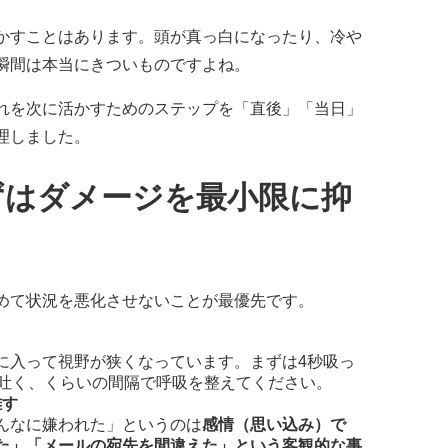
かすことはあります。頭が真っ白になったり、冷や
瞬間は本当にきついものですよね。
れを次に活かすためのステップを「直後」「当日」
理しました。
まずはダメージを最小限に抑
めて状況を悪化させないことが最優先です。
に入って視野が狭くなっています。まずは4秒吸っ
て吐く、くらいの間隔で呼吸を整えてください。
離す
んなに嫌われた」というのは
感情（思い込み）で
た」「メールの宛先を間違えた」という客観的な事