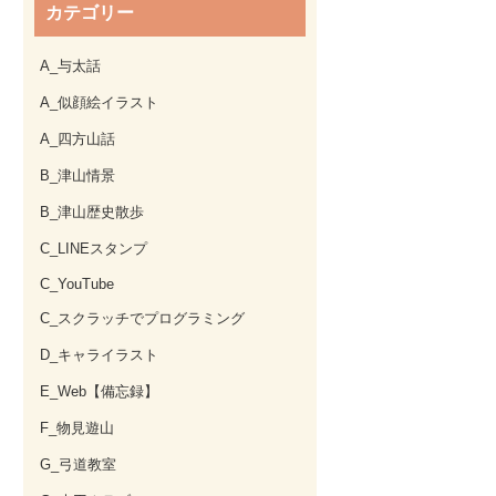
カテゴリー
A_与太話
A_似顔絵イラスト
A_四方山話
B_津山情景
B_津山歴史散歩
C_LINEスタンプ
C_YouTube
C_スクラッチでプログラミング
D_キャライラスト
E_Web【備忘録】
F_物見遊山
G_弓道教室