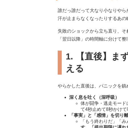
誰だっ誰だって大なり小なりやら
汗が止まらなくなったりするあの
失敗のショックから立ち直り、そ
「翌日以降」の時間軸に分けて整
1. 【直後】
える
やらかした直後は、パニックを鎮
深く息を吐く（深呼吸）
体が闘争・逃走モード
て4秒止めて8秒かけ
「事実」と「感情」を切り
「もう終わりだ」「み
す。「提出期限に遅れ