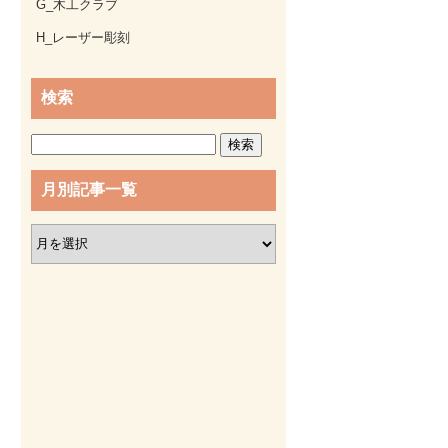
G_木工クラブ
H_レーザー彫刻
検索
検
索:
月別記事一覧
月
別
記
事
一
覧