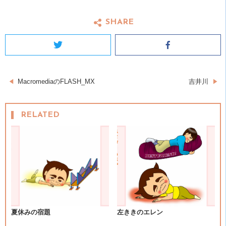
SHARE
Twitter
Facebook
投
MacromediaのFLASH_MX
吉井川
稿
RELATED
ナ
ビ
ゲ
ー
シ
夏休みの宿題
左ききのエレン