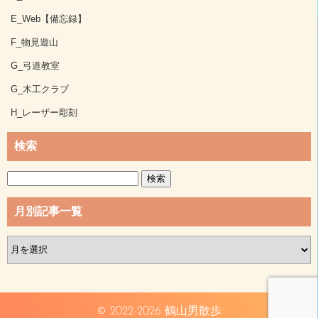
E_Web【備忘録】
F_物見遊山
G_弓道教室
G_木工クラブ
H_レーザー彫刻
検索
検
索:
月別記事一覧
月
別
記
事
一
© 2022-2026
鶴山男散歩
覧