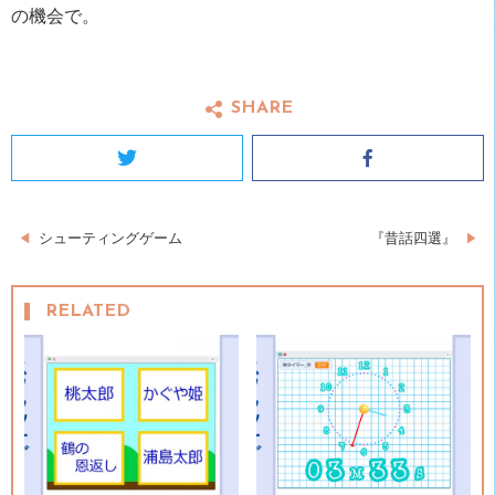
の機会で。
SHARE
Twitter
Facebook
投
シューティングゲーム
『昔話四選』
稿
RELATED
ナ
ビ
ゲ
ー